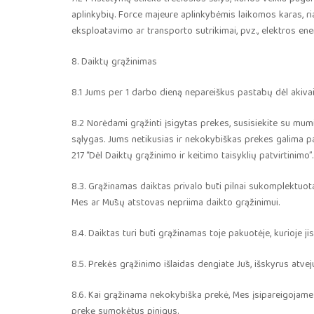
aplinkybių. Force majeure aplinkybėmis laikomos karas, riau
eksploatavimo ar transporto sutrikimai, pvz., elektros ene
8. Daiktų grąžinimas
8.1 Jums per 1 darbo dieną nepareiškus pastabų dėl akiva
8.2 Norėdami grąžinti įsigytas prekes, susisiekite su mum
sąlygas. Jums netikusias ir nekokybiškas prekes galima pa
217 “Dėl Daiktų grąžinimo ir keitimo taisyklių patvirtinimo”.
8.3. Grąžinamas daiktas privalo būti pilnai sukomplektuot
Mes ar Mūsų atstovas nepriima daikto grąžinimui.
8.4. Daiktas turi būti grąžinamas toje pakuotėje, kurioje ji
8.5. Prekės grąžinimo išlaidas dengiate Jūs, išskyrus atv
8.6. Kai grąžinama nekokybiška prekė, Mes įsipareigojame
prekę sumokėtus pinigus.