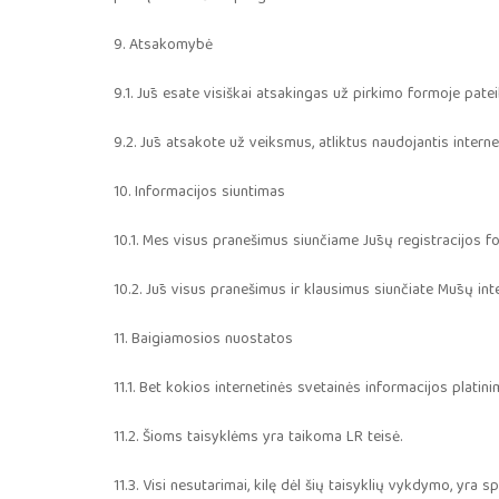
9. Atsakomybė
9.1. Jūs esate visiškai atsakingas už pirkimo formoje pat
9.2. Jūs atsakote už veiksmus, atliktus naudojantis interne
10. Informacijos siuntimas
10.1. Mes visus pranešimus siunčiame Jūsų registracijos f
10.2. Jūs visus pranešimus ir klausimus siunčiate Mūsų int
11. Baigiamosios nuostatos
11.1. Bet kokios internetinės svetainės informacijos plat
11.2. Šioms taisyklėms yra taikoma LR teisė.
11.3. Visi nesutarimai, kilę dėl šių taisyklių vykdymo, yr