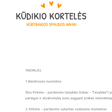
Eiti
prie
turinio
TAISYKLĖS
1. Bendrosios nuostatos
Šios Pirkimo – pardavimo taisyklės (toliau – “Taisyklės”) yr
pareigas ir atsakomybę Jums įsigyjant prekes internetinėje 
2. Pirkimo – pardavimo sutarties sudarymo momentas