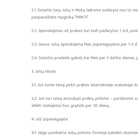
2.1. Sutartis tarp Jūsų ir Mūsų laikoma sudaryta nuo to m
paspaudžiate mygtuką “PIRKTI”.
2.2. Apmokėjimas už prekes turi būti padarytas 1 d.d., pri
2.3. Gavus Jūsų apmokėjimą Mes įsipareigojame per 1-2 d.d
2.4. Sutartis pradeda galioti, kai Mes per 3 darbo dienas,
3. Jūsų teisės
3.1. Jūs turite teisę pirkti prekes internetinėje svetainėje š
3.2. Jūs turi teisę atsisakyti prekių pirkimo – pardavimo su
atlikti mokėjimai bus grąžinti per 30 dienų.
4. Jūs įsipareigojate
4.1. Jeigu pasikeičia Jūsų pirkimo formoje pateikti duomen