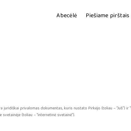
Abecėlė
Piešiame pirštais
a juridiškai privalomas dokumentas, kuris nustato Pirkėjo (toliau – “Jūs”) ir “
svetainėje (toliau – “internetinė svetainė”).