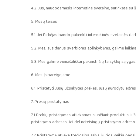
4.2. Jūs, naudodamasis internetine svetaine, sutinkate su š
5. Mūsų teisės
5.1. Jei Pirkėjas bando pakenkti internetinės svetainės da
5.2. Mes, susidarius svarbioms aplinkybėms, galime laikinai
5.3. Mes galime vienašališkai pakeisti šių taisyklių sąlygas.
6. Mes įsipareigojame
6.1. Pristatyti Jūsų užsakytas prekes, Jūsų nurodytu adre
7. Prekių pristatymas
7.1 Prekių pristatymas atliekamas siunčiant produktus Jū
pristatymo adresas. Jei dėl neteisingų pristatymo adreso
7.2 Pristatymą atlieka trečiosios šalys, kurios veikia pa