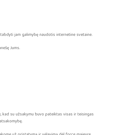
ustabdyti jam galimybę naudotis internetine svetaine.
ranešę Jums.
, kad su užsakymu buvo pateiktas visas ir teisingas
ų atsakomybę.
tsakome už pristatymą ir vėlavimą dėl force majeure