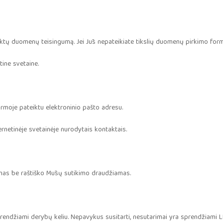
eiktų duomenų teisingumą. Jei Jūs nepateikiate tikslių duomenų pirkimo for
tine svetaine.
ormoje pateiktu elektroninio pašto adresu.
ernetinėje svetainėje nurodytais kontaktais.
inimas be raštiško Mūsų sutikimo draudžiamas.
a sprendžiami derybų keliu. Nepavykus susitarti, nesutarimai yra sprendžiami