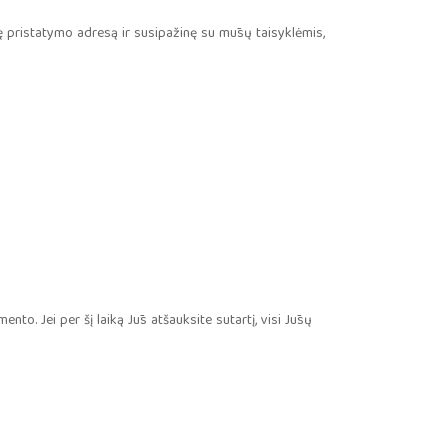
ę pristatymo adresą ir susipažinę su mūsų taisyklėmis,
nto. Jei per šį laiką Jūs atšauksite sutartį, visi Jūsų