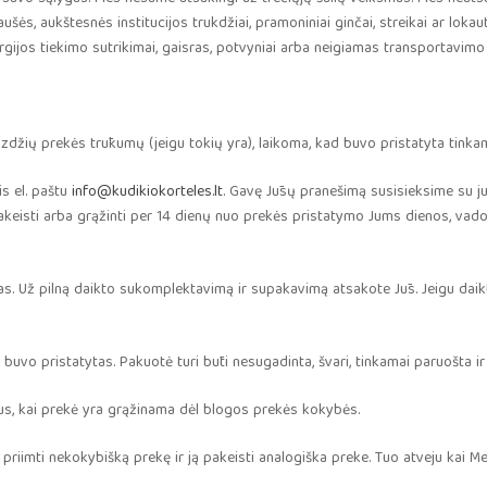
šės, aukštesnės institucijos trukdžiai, pramoniniai ginčai, streikai ar lokaut
rgijos tiekimo sutrikimai, gaisras, potvyniai arba neigiamas transportavimo
izdžių prekės trūkumų (jeigu tokių yra), laikoma, kad buvo pristatyta tink
is el. paštu
info@kudikiokorteles.lt
. Gavę Jūsų pranešimą susisieksime su ju
keisti arba grąžinti per 14 dienų nuo prekės pristatymo Jums dienos, vadov
as. Už pilną daikto sukomplektavimą ir supakavimą atsakote Jūs. Jeigu daik
s buvo pristatytas. Pakuotė turi būti nesugadinta, švari, tinkamai paruošta ir
ejus, kai prekė yra grąžinama dėl blogos prekės kokybės.
 priimti nekokybišką prekę ir ją pakeisti analogiška preke. Tuo atveju kai