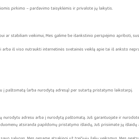
iomis pirkimo – pardavimo taisyklėmis ir privalote jų laikytis.
rbui ar stabiliam veikimui, Mes galime be išankstinio perspėjimo apriboti, s
 arba iš viso nutraukti internetinės svetainės veiklą apie tai iš anksto nep
su į paštomatą (arba nurodytą adresą) per sutartą pristatymo laikotarpį.
sų nurodytu adresu arba į nurodytą paštomatą. Jūs garantuojate ir nurodote
 duomenų atsiranda papildomų pristatymo išlaidų, Jūs prisiimate jų išlaid
gal savo sąlygas. Mes nesame atsakingi už trečiųjų šalių veiksmus. Mes nea