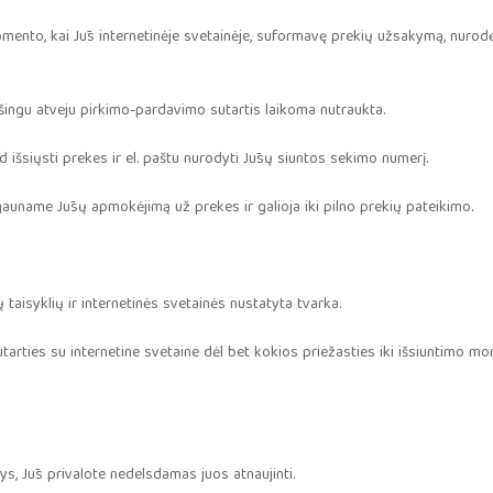
omento, kai Jūs internetinėje svetainėje, suformavę prekių užsakymą, nurod
ešingu atveju pirkimo-pardavimo sutartis laikoma nutraukta.
 išsiųsti prekes ir el. paštu nurodyti Jūsų siuntos sekimo numerį.
 gauname Jūsų apmokėjimą už prekes ir galioja iki pilno prekių pateikimo.
ių taisyklių ir internetinės svetainės nustatyta tvarka.
tarties su internetine svetaine dėl bet kokios priežasties iki išsiuntimo mome
ys, Jūs privalote nedelsdamas juos atnaujinti.