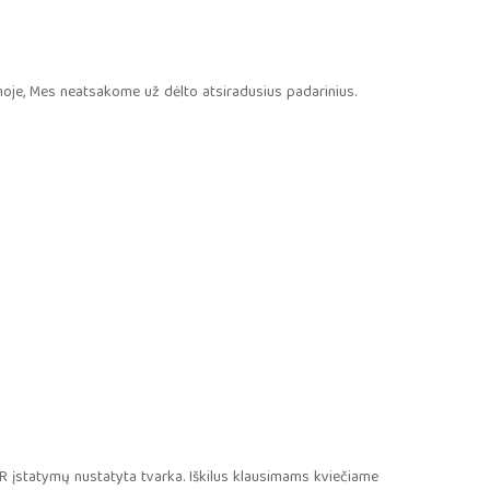
moje, Mes neatsakome už dėlto atsiradusius padarinius.
 LR įstatymų nustatyta tvarka. Iškilus klausimams kviečiame