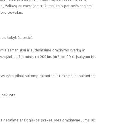
ai, žaliavų ar energijos trūkumai, taip pat neišvengiami
 oro poveikis.
amos kokybės prekė.
mis asmeniškai ir suderinsime grąžinimo tvarką ir
aujantis ūkio ministro 2001m. birželio 29 d. įsakymu Nr.
tas nėra pilnai sukomplektuotas ir tinkamai supakuotas,
 įpakuota.
 Mes neturime analogiškos prekės, Mes grąžiname Jums už